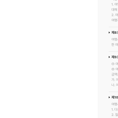
1.
대해
2.
여행
제8
여행
한 
제9
① 
② 
금액
가.
나. 
제1
여행
1.
2.