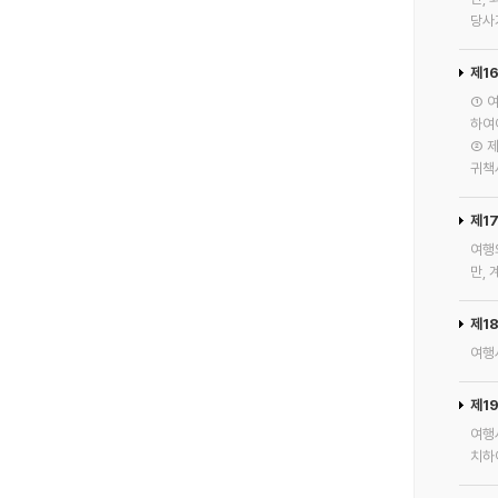
당사
제1
① 
하여
② 
귀책
제1
여행
만,
제1
여행
제1
여행
치하