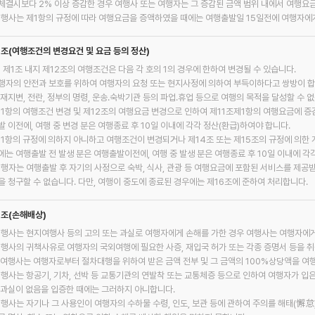
체결시보다 2% 이상 증감한 경우 여행사 또는 여행자는 그 증감된 금액 범위 내에서 여행요
여행사는 제1항의 규정에 따라 여행요금을 증액하였을 때에는 여행출발일 15일전에 여행자에
3조(여행조건의 변경요건 및 요금 등의 정산)
위 제1조 내지 제12조의 여행조건은 다음 각 호의 1의 경우에 한하여 변경될 수 있습니다.
 여행자의 안전과 보호를 위하여 여행자의 요청 또는 현지사정에 의하여 부득이하다고 쌍방이 
천재지변, 전란, 정부의 명령, 운송․숙박기관 등의 파업․휴업 등으로 여행의 목적을 달성할 수 
제1항의 여행조건 변경 및 제12조의 여행요금 변경으로 인하여 제11조제1항의 여행요금에 증
발 이전에, 여행 중 변경 분은 여행종료 후 10일 이내에 각각 정산(환급)하여야 합니다.
제1항의 규정에 의하지 아니하고 여행조건이 변경되거나 제14조 또는 제15조의 규정에 의한
에는 여행출발 전 발생 분은 여행출발이전에, 여행 중 발생 분은 여행종료 후 10일 이내에 각
여행자는 여행출발 후 자기의 사정으로 숙박, 식사, 관광 등 여행요금에 포함된 서비스를 제공
을 청구할 수 없습니다. 다만, 여행이 중도에 종료된 경우에는 제16조에 준하여 처리합니다.
4조(손해배상)
여행사는 현지여행사 등의 고의 또는 과실로 여행자에게 손해를 가한 경우 여행사는 여행자에
여행사의 귀책사유로 여행자의 국외여행에 필요한 사증, 재입국 허가 또는 각종 증명서 등을 
 여행사는 여행자로부터 절차대행을 위하여 받은 금액 전부 및 그 금액의 100%상당액을 여
여행사는 항공기, 기차, 선박 등 교통기관의 연발착 또는 교통체증 등으로 인하여 여행자가 입은
 과실이 없음을 입증한 때에는 그러하지 아니합니다.
여행사는 자기나 그 사용인이 여행자의 수하물 수령, 인도, 보관 등에 관하여 주의를 해태(