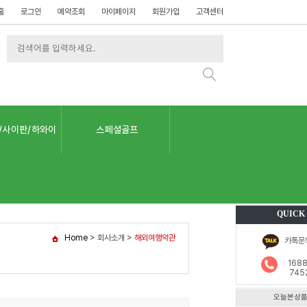
홈
로그인
예약조회
마이페이지
회원가입
고객센터
/사이판/하와이
스페셜골프
QUICK
Home
> 회사소개 >
해외여행약관
카톡문
1688
745
오늘본상