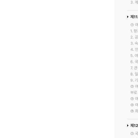
3.
제1
① 
1.
2. 
3.
4.
5. 
6. 
7.
8.
9.
② 
부로
③ 
④ 
⑤ 
제1
① 