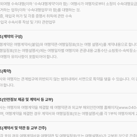
 해외여행 수속대행(이하 '수속대행계약'이라 함) : 여행사가 여행자로부터 소정의 수속대행요
열거하는 업무(이하 ‘수속대행업무’라 함)를 대행하는 것.
사증, 재입국 허가 및 각종 증명서 취득에 관한 수속
 출입국 수속서류 작성 및 기타 관련업무
조(계약의 구성)
행계약은 여행계약서(붙임)와 여행약관·여행일정표(또는 여행 설명서)를 계약내용으로 합니다
행일정표(또는 여행설명서)에는 여행일자별 여행지와 관광내용·교통수단·쇼핑횟수·숙박장소·식
 여행자 유의사항이 포함되어야 합니다.
조(특약)
사와 여행자는 관계법규에 위반되지 않는 범위내에서 서면으로 특약을 맺을 수 있습니다. 이
야 합니다.
조(안전정보 제공 및 계약서 등 교부)
사는 여행자와 여행계약을 체결할 때 여행약관과 외교부 해외안전여행 홈페이지(www.0404.
하며, 여행계약을 체결한 경우 계약서와 여행일정표(또는 여행설명서)를 각 1부씩 여행자에게 
조(계약서 및 약관 등 교부 간주)
 각 호의 경우 여행계약서와 여행약관 및 여행일정표(또는 여행설명서)가 교부된 것으로 간주