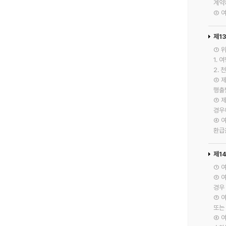
계약
② 
제1
① 
1.
2. 
② 
행출
③ 
경우
④ 
환급
제1
① 
② 
경우
③ 
또는
④ 