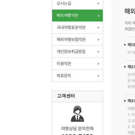
오시는길
해외
해외여행약관
국외 
국내여행표준약관
체결한
해외여행보험약관
제1
개인정보취급방침
이 
이용약관
제2
①여
제휴문의
은 
②여
고객센터
제3
여행
1.
고 
2.
여행상담 문의전화
여행.