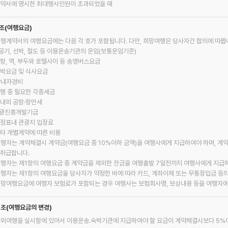
 계약서에 명시한 최대행사인원이 초과되었을 때
1조(여행요금)
여행계약서의 여행요금에는 다음 각 호가 포함됩니다. 다만, 희망여행은 당사자간 합의에 따릅
 항공기, 선박, 철도 등 이용운송기관의 운임(보통운임기준)
공항, 역, 부두와 호텔사이 등 송영버스요금
 숙박요금 및 식사요금
 안내자경비
여행 중 필요한 각종세금
국내외 공항·항만세
 관광진흥개발기금
 일정표내 관광지 입장료
 기타 개별계약에 따른 비용
여행자는 계약체결시 계약금(여행요금 중 10%이하 금액)을 여행사에게 지급하여야 하며, 계
 취급합니다.
여행자는 제1항의 여행요금 중 계약금을 제외한 잔금을 여행출발 7일전까지 여행사에게 지급
여행자는 제1항의 여행요금을 당사자가 약정한 바에 따라 카드, 계좌이체 또는 무통장입금 등
희망여행요금에 여행자 보험료가 포함되는 경우 여행사는 보험회사명, 보상내용 등을 여행자에
2조(여행요금의 변경)
국외여행을 실시함에 있어서 이용운송․숙박기관에 지급하여야 할 요금이 계약체결시보다 5%