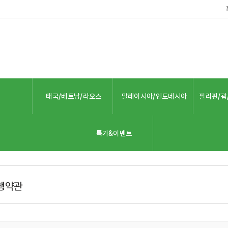
태국/베트남/라오스
말레이시아/인도네시아
필리핀/괌
특가&이벤트
행약관