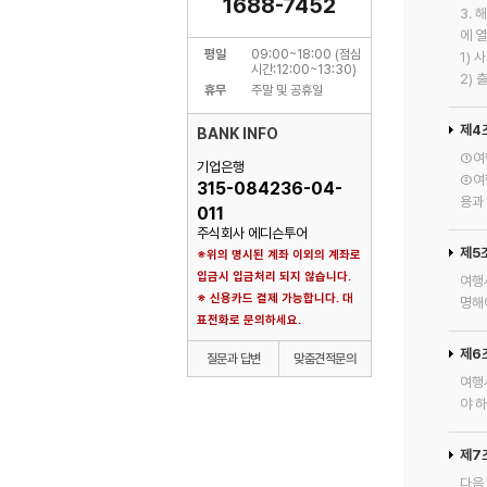
1688-7452
3.
에 
평일
09:00~18:00 (점심
1) 
시간:12:00~13:30)
2)
휴무
주말 및 공휴일
제4
BANK INFO
①여
기업은행
②여
315-084236-04-
용과
011
주식회사 에디슨투어
제5
※위의 명시된 계좌 이외의 계좌로
입금시 입금처리 되지 않습니다.
여행
※ 신용카드 결제 가능합니다. 대
명해
표전화로 문의하세요.
제6
질문과 답변
맞춤견적문의
여행
야 
제7
다음